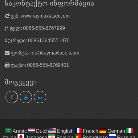
ᲡᲐᲙᲝᲜᲢᲐᲥᲢᲝ ᲘᲜᲤᲝᲠᲛᲐᲪᲘᲐ
ვებ: www.raymaxlaser.com
ტელ: 0086-555-6767999
უჯრედი: 008613645551070
ფოსტა:
info@raymaxlaser.com
ფაქსი: 0086-555-6769401
ᲛᲝᲒᲕᲧᲔᲕᲘ
Arabic
Dutch
English
French
German
Italian
Japanese
Persian
Portuguese
Russian