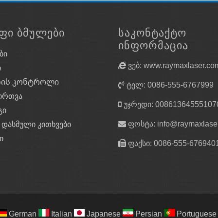
სიმტკიცე და დაჭიმვის ს
სახელმძღვანელო რელს
ᲤᲘ ᲑᲛᲣᲚᲔᲑᲘ
ᲡᲐᲙᲝᲜᲢᲐᲥᲢᲝ
სტაბილურობას ისე, რ
ᲘᲜᲤᲝᲠᲛᲐᲪᲘᲐ
დეფორმაცია.
ბი
ვებ: www.raymaxlaser.co
ი
ხის კონტროლი
ტელ: 0086-555-6767999
ირთვა
უჯრედი: 00861364555107
გი
ო
ფოსტა:
info@raymaxlase
 დასმული კითხვები
ი
ფაქსი: 0086-555-676940
ი სტანდარტებით და
სტრუზიის ჩამოსხმით.
ა სიძლიერემ შეიძლება
ძალაა ყველა
ს მრავალი
ე, მსუბუქი წონა,
German
Italian
Japanese
Persian
Portuguese