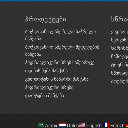
ᲞᲠᲝᲓᲣᲥᲢᲔᲑᲘ
ᲡᲬᲠᲐ
ბოჭკოვანი ლაზერული საჭრელი
ვიდეოე
მანქანა
სერვის
ბოჭკოვანი ლაზერული შედუღების
Ხარის
მანქანა
ჩამოტვ
ჰიდრავლიკური პრეს სამუხრუჭე
ტრენინ
რკინის მუშა მანქანა
საავიაციო ალუმინის სატანკ
ხშირად
გილიოტინის საპარსი მანქანა
შოურუმ
იგი დამზადებულია საჰაერო კოსმოსურ
ჰიდრავლიკური პრესა
ჩამოყალიბებულია 4300 ტონა პრესის ექ
დარტყმის მანქანა
დაბერების მკურნალობის შემდეგ, მისმ
მიაღწიოს T6-ს, რაც ყველაზე ძლიერი 
განლაგებიდან. საავიაციო ალუმინს აქვ
უპირატესობა, როგორიცაა კარგი სიმტკიც
Arabic
Dutch
English
French