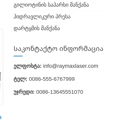
იალური ბოჭკოვანი ლაზერის სხივთან
გილიოტინის საპარსი მანქანა
არისხის ზედაპირის დასრულება. როდესაც
ჰიდრავლიკური პრესა
, რითაც მიიღწევა ჭრის მიზანი.
დარტყმის მანქანა
ხასიათებლები
ა, მაღალი ხარისხი.
Საკონტაქტო ინფორმაცია
 სიმძლავრით და ამავე დროს
ელფოსტა:
info@raymaxlaser.com
ტელ:
0086-555-6767999
ლაზერები, სტაბილური შესრულება,
უჯრედი:
0086-13645551070
ციის მაჩვენებელი 25-30%-მდეა. დაბალი
 მანქანა.
ი
ის საჭირო ამრეკლავი ლინზები, დაზოგავს