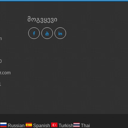
იმტკიცე, ის ასევე ზრდის
ის წინააღმდეგობას და
ᲛᲝᲒᲕᲧᲔᲕᲘ
ომ ეფექტურად აიცილოს საწოლის
m
0
r.com
1
Russian
Spanish
Turkish
Thai