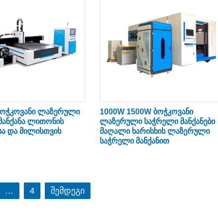
ადგილდეს საკონტროლო
ართავს სერვო ძრავას.
რობის ჩარხები ხელს
ობესებას.
ბოჭკოვანი ლაზერული
1000W 1500W ბოჭკოვანი
მანქანა ლითონის
ლაზერული საჭრელი მანქანები
მილის შედუღებ
ა და მილისთვის
მაღალი ხარისხის ლაზერული
საჭრელი მანქანით
საწოლის შიდა სტრუქტ
თაფლის სტრუქტურას, 
მართკუთხა მილებით. გ
კედლის სისქე 10 მმ და
…
4
შემდეგი
მანქანას სტაბილურად ა
განლაგებულია გამაგრ