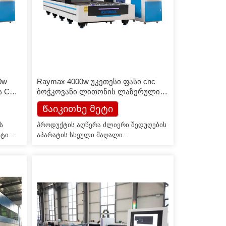
0w
Raymax 4000w უკეთესი ფასი cnc
ს CNC
ბოჭკოვანი ლითონის ლაზერული
ელი
საჭრელი მანქანა
Წაიკითხე მეტი
ს
პროდუქტის აღწერა ძლიერი შედუღების
სტი
აპარატის სხეული მაღალი
ლიც
კომპრესიული სიმტკიცე და მაღალი
ლი
სიმტკიცე. ძლიერი შოკის შთანთქმა და
ოვანი
აცვიათ წინააღმდეგობა. დაბალი
ო
თერმული მგრძნობელობა და საწოლ
ლ
უფსკრულის მგრძნობელობა ამცირებს
აღჭურვილობის დაკარგვას
.
გამოყენებისას, ასე რომ, მანქანის
სიზუსტე შეიძლება შეინარჩუნოს დიდი
ხივის
ხნის განმავლობაში და არ მოხდეს