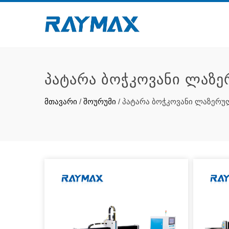
ᲞᲐᲢᲐᲠᲐ ᲑᲝᲭᲙᲝᲕᲐᲜᲘ ᲚᲐᲖᲔ
მთავარი
/
შოურუმი
/
პატარა ბოჭკოვანი ლაზერუ