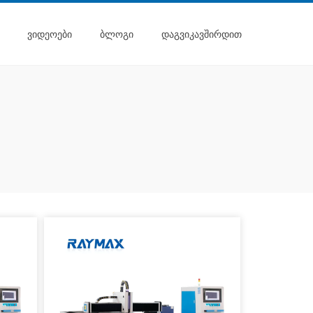
ᲕᲘᲓᲔᲝᲔᲑᲘ
ᲑᲚᲝᲒᲘ
ᲓᲐᲒᲕᲘᲙᲐᲕᲨᲘᲠᲓᲘᲗ