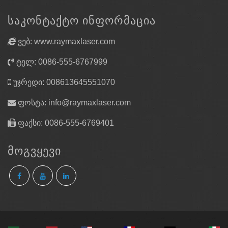
ᲡᲐᲙᲝᲜᲢᲐᲥᲢᲝ ᲘᲜᲤᲝᲠᲛᲐᲪᲘᲐ
ვებ: www.raymaxlaser.com
ტელ: 0086-555-6767999
უჯრედი: 008613645551070
ფოსტა:
info@raymaxlaser.com
ფაქსი: 0086-555-6769401
ᲛᲝᲒᲕᲧᲔᲕᲘ