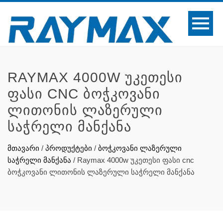
RAYMAX 4000W ᲣᲙᲔᲗᲔᲡᲘ
ᲤᲐᲡᲘ CNC ᲑᲝᲭᲙᲝᲕᲐᲜᲘ
ᲚᲘᲗᲝᲜᲘᲡ ᲚᲐᲖᲔᲠᲣᲚᲘ
ᲡᲐᲭᲠᲔᲚᲘ ᲛᲐᲜᲥᲐᲜᲐ
მთავარი
/
პროდუქტები
/
ბოჭკოვანი ლაზერული
საჭრელი მანქანა
/
Raymax 4000w უკეთესი ფასი cnc
ბოჭკოვანი ლითონის ლაზერული საჭრელი მანქანა