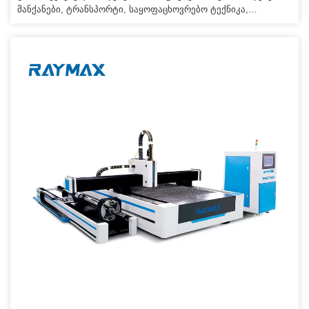
მანქანები, ტრანსპორტი, საყოფაცხოვრებო ტექნიკა,
ლაზერული დამუშავება. გამოსაყენებელი მასალა>>>
ნახშირბადოვანი ფოლადი, უჟანგავი ფოლადი, შენადნობი
ფოლადი, საგაზაფხულო ფოლადი, სპილენძი, ალუმინი,
ტიტანის მილი, ლითონის ფურცელი. TECHNICAL
PARAMETER>> დამუშავების ზომა სიგრძე*სიგანე 6000*200მმ
X ღერძი გაშვებული მანძილი 2300მმ Y ღერძი გაშვებული
მანძილი 6750მმ. > 1.300W,500W,1000W,1500W,2000W
ბოჭკოვანი ლაზერული გენერატორი (მორგებული) 2.ტაივანის
ხაზოვანი […]