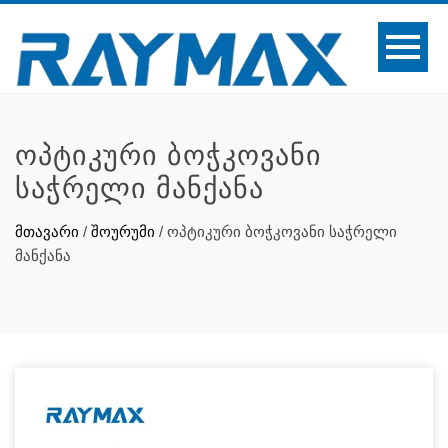
ᲝᲞᲢᲘᲙᲣᲠᲘ ᲑᲝᲭᲙᲝᲕᲐᲜᲘ
ᲡᲐᲭᲠᲔᲚᲘ ᲛᲐᲜᲥᲐᲜᲐ
მთავარი
/
შოურუმი
/
ოპტიკური ბოჭკოვანი საჭრელი
მანქანა