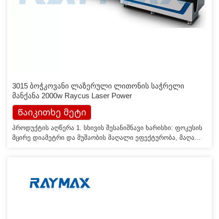
3015 ბოჭკოვანი ლაზერული ლითონის საჭრელი
მანქანა 2000w Raycus Laser Power
Წაიკითხე მეტი
პროდუქტის აღწერა 1. სხივის შესანიშნავი ხარისხი: ფოკუსის
მცირე დიამეტრი და მუშაობის მაღალი ეფექტურობა, მაღალი
ხარისხი. 2. მაღალი ჭრის სიჩქარე: ჭრის სიჩქარე 20 მ/წთ-ზე
მეტია 3. სტაბილური გაშვება: მსოფლიოში საუკეთესო
იმპორტის ბოჭკოვანი ლაზერების მიღება, სტაბილური
შესრულება, ძირითადი ნაწილები შეიძლება მიაღწიოს 100,000
საათს; 4. მაღალი ეფექტურობა ფოტოელექტრული
კონვერტაციისთვის: შეადარეთ CO2 ლაზერული საჭრელი
მანქანა, ბოჭკოვანი […]