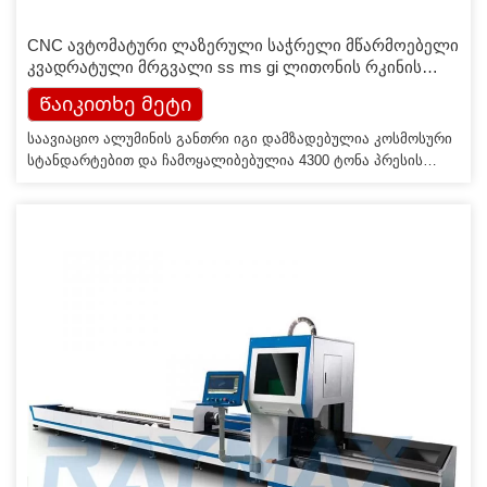
CNC ავტომატური ლაზერული საჭრელი მწარმოებელი
კვადრატული მრგვალი ss ms gi ლითონის რკინის
უჟანგავი ფოლადის მილის ბოჭკოვანი ლაზერული
Წაიკითხე მეტი
მილის საჭრელი მანქანა
საავიაციო ალუმინის განთრი იგი დამზადებულია კოსმოსური
სტანდარტებით და ჩამოყალიბებულია 4300 ტონა პრესის
ექსტრუზიის ჩამოსხმით. დაბერების მკურნალობის შემდეგ,
მისმა სიძლიერემ შეიძლება მიაღწიოს 6061 T6-ს, რაც არის
ყველაზე ძლიერი ძალა ყველა განლაგებიდან. საავიაციო
ალუმინს აქვს მრავალი უპირატესობა, როგორიცაა კარგი
სიმტკიცე, მსუბუქი წონა, კოროზიის წინააღმდეგობა,
ანტიოქსიდანტი, დაბალი სიმკვრივე და მნიშვნელოვნად
გაზრდის დამუშავებას […]