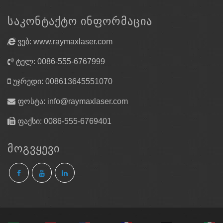
ᲡᲐᲙᲝᲜᲢᲐᲥᲢᲝ ᲘᲜᲤᲝᲠᲛᲐᲪᲘᲐ
ვებ: www.raymaxlaser.com
ტელ: 0086-555-6767999
უჯრედი: 008613645551070
ფოსტა:
info@raymaxlaser.com
ფაქსი: 0086-555-6769401
ᲛᲝᲒᲕᲧᲔᲕᲘ