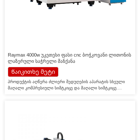
Raymax 4000w უკეთესი ფასი cnc ბოჭკოვანი ლითონის
ლაზერული საჭრელი მანქანა
Წაიკითხე მეტი
პროდუქტის აღწერა ძლიერი შედუღების აპარატის სხეული
მაღალი კომპრესიული სიმტკიცე და მაღალი სიმტკიცე.
ძლიერი შოკის შთანთქმა და აცვიათ წინააღმდეგობა. დაბალი
თერმული მგრძნობელობა და საწოლ უფსკრულის
მგრძნობელობა ამცირებს აღჭურვილობის დაკარგვას
გამოყენებისას, ასე რომ, მანქანის სიზუსტე შეიძლება
შეინარჩუნოს დიდი ხნის განმავლობაში და არ მოხდეს
დეფორმაცია სიცოცხლის ციკლში. Cypcut კონტროლის
სისტემა ოპერაციული სისტემა […]