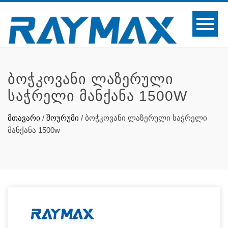
ᲑᲝᲭᲙᲝᲕᲐᲜᲘ ᲚᲐᲖᲔᲠᲣᲚᲘ
ᲡᲐᲭᲠᲔᲚᲘ ᲛᲐᲜᲥᲐᲜᲐ 1500W
მთავარი
/
შოურუმი
/
ბოჭკოვანი ლაზერული საჭრელი
მანქანა 1500w