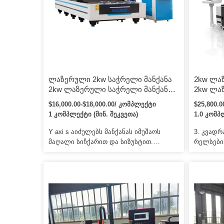
სამუშაო მაგიდა უფრო ეფექტურია
ზუსტი მა
მასალისთვის […]
და ა.შ. 
ჭრისთვის
ლაზერული 2kw საჭრელი მანქანა
2kw ლა
2kw ლაზერული საჭრელი მანქანა
2kw ლა
ქარხანა პირდაპირ მიწოდება 1 კვტ
HGTECH
$16,000.00-$18,000.00/ კომპლექტი
$25,800.
ბოჭკოვანი ლაზერული საჭრელი /
ბოჭკოვ
1 კომპლექტი (მინ. შეკვეთა)
1.0 კომპ
1kw 1.5kw 2kw 3kw 4kw ბოჭკოვანი
საჭრელი
ლაზერული საჭრელი დანადგარის
LASER 
Y axi s აიძულებს მანქანას იმუშაოს
3. კვად
ფასი
მაღალი სიჩქარით და სიზუსტით.
რელსები 
არასათანადო გამოყენების შედეგად
ტაივანი
დანადგარის ნებისმიერი დაზიანება
სახელმძ
დარიცხული იქნება. 4. ჩვენ მოგაწვდით
სიზუსტით
სახარჯო ნაწილებს სააგენტოს ფასად,
მოგაწვდ
როცა დაგჭირდებათ გამოცვლა.
სააგენტ
გამოცვლ
გვითხრათ
დაგეხმა