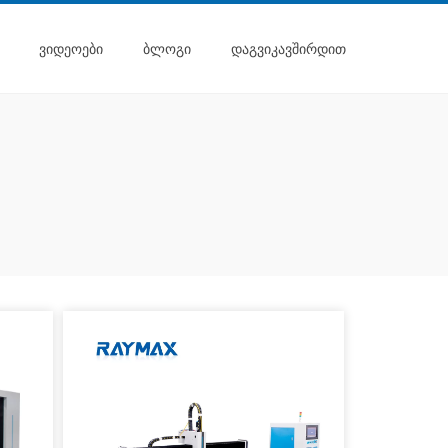
ᲕᲘᲓᲔᲝᲔᲑᲘ
ᲑᲚᲝᲒᲘ
ᲓᲐᲒᲕᲘᲙᲐᲕᲨᲘᲠᲓᲘᲗ