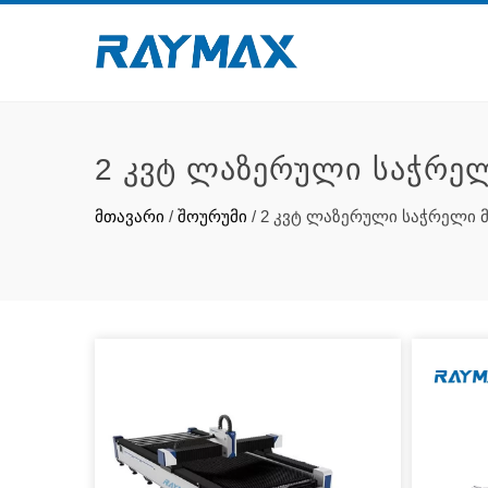
2 ᲙᲕᲢ ᲚᲐᲖᲔᲠᲣᲚᲘ ᲡᲐᲭᲠᲔᲚ
მთავარი
/
შოურუმი
/
2 კვტ ლაზერული საჭრელი მ