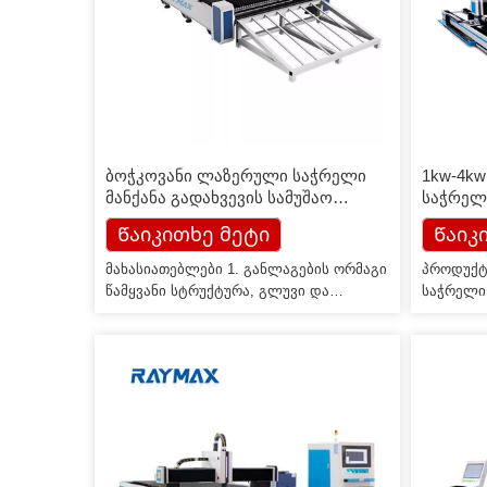
ბოჭკოვანი ლაზერული საჭრელი
1kw-4k
მანქანა გადახვევის სამუშაო
საჭრელ
მაგიდით
ფირფიტ
Წაიკითხე მეტი
Წაიკ
მახასიათებლები 1. განლაგების ორმაგი
პროდუქტ
წამყვანი სტრუქტურა, გლუვი და
საჭრელი
საიმედო მოძრაობა; 2. დამოუკიდებელი
გენერატ
კვლევისა და განვითარების დიზაინი,
ეფექტური
ჩარხების საწოლის წარმოება,
როგორიც
სპეციალური დამუშავების ტექნოლოგია,
გადაცემ
ჩარხების სიზუსტე, სტაბილური და
ხაზოვან
საიმედო, ხანგრძლივი სიცოცხლე; 3.
ა.შ. და 
სიზუსტის გადაცემათა თაროს დრაივი,
CNC სისტ
მაღალი რეაგირებით და მაღალი
მაღალტე
სიზუსტის სერვო ძრავით; 4. გადახვევის
რომელიც