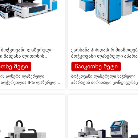
w ბოჭკოვანი ლაზერული
ქარხანა პირდაპირ მიაწოდებ
ი მანქანა ლითონის
ბოჭკოვანი ლაზერული აპარა
ისა და მილისთვის
ეკონომიურ მოდელს
ითხე მეტი
Წაიკითხე მეტი
ის აღწერა ლაზერული
ბოჭკოვანი ლაზერული საჭრელი
 აღჭურვილია IPG ლაზერული
აპარატის ძირითადი კონფიგურაც
ორით, ისევე როგორც სხვა
ძირითადი ნაწილების გარეშე
 ამოძრავების მექანიზმით,
ტექნიკური მახასიათებლები შენიშ
აა მაღალი სიზუსტის
ლაზერული სიმძლავრე წყლის
ათა თარო, მაღალი სიზუსტის
გაგრილებული ლაზერული სიმძლ
ი სახელმძღვანელო რელსი და
სტანდარტული Raycus 750w დენი
აწყობილია მოწინავე Han's 701
წყარო Wuhan Raycus ან Max-დან
ემის მეშვეობით. ეს არის
Shenzhen-დან ან IPG-დან აშშ-დან
ქნოლოგიური პროდუქტი,
შეგიძლიათ სურვილისამებრ 2 სა
 აერთიანებს ლაზერული ჭრის,
თავი BT210 Raytools China 3 ჩილ