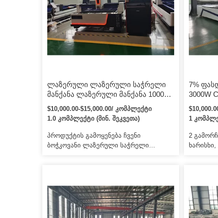
უახლოეს
ლაზერული ლაზერული საჭრელი
7% ფასდ
მანქანა ლაზერული მანქანა 1000w
3000W 
საჭრელი 1000w 2000w 3kw 3015
ლაზერუ
$10,000.00-$15,000.00/ კომპლექტი
$10,000.
ბოჭკოვანი ოპტიკური
უჟანგავ
1.0 კომპლექტი (მინ. შეკვეთა)
1 კომპლე
აღჭურვილობა Cnc Lazer Cutter
ფურცე
ნახშირბადის ლითონის ბოჭკოვანი
პროდუქტის გამოყენება ჩვენი
2 გამორ
ლაზერული საჭრელი მანქანა
ბოჭკოვანი ლაზერული საჭრელი
ხარისხი,
უჟანგავი ფოლადის ფურცლისთვის
მანქანა შექმნილია როგორც
გახადა,
ხელნაკეთობებში, ასევე ინდუსტრიაში
მაღალი, 
გამოსაყენებლად. მოდულური
ჩვენი კო
კონსტრუქცია მაღალი ხარისხის
cnc მარ
კომპონენტებით უზრუნველყოფს
გრავირებ
ხარისხის გარანტიას ყველაზე
პლაზმური
მოთხოვნადი აპლიკაციებისთვის. 2.
საჭრელი