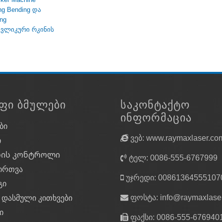
ng Bending და
ng
ვლიკური რკინის
ᲤᲘ ᲑᲛᲣᲚᲔᲑᲘ
ᲡᲐᲙᲝᲜᲢᲐᲥᲢᲝ
ᲘᲜᲤᲝᲠᲛᲐᲪᲘᲐ
ბი
ვებ: www.raymaxlaser.co
ი
ხის კონტროლი
ტელ: 0086-555-6767999
ირთვა
უჯრედი: 00861364555107
გი
ფოსტა:
info@raymaxlase
 დასმული კითხვები
ი
ფაქსი: 0086-555-676940