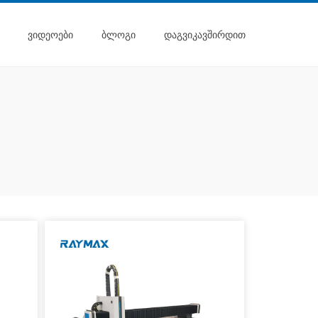
ᲕᲘᲓᲔᲝᲔᲑᲘ
ᲑᲚᲝᲒᲘ
ᲓᲐᲒᲕᲘᲙᲐᲕᲨᲘᲠᲓᲘᲗ