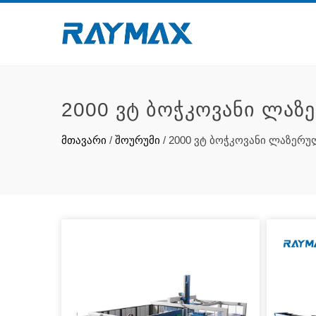
2000 ᲕᲢ ᲑᲝᲭᲙᲝᲕᲐᲜᲘ ᲚᲐᲖ
მთავარი
/
შოურუმი
/
2000 ვტ ბოჭკოვანი ლაზერუ