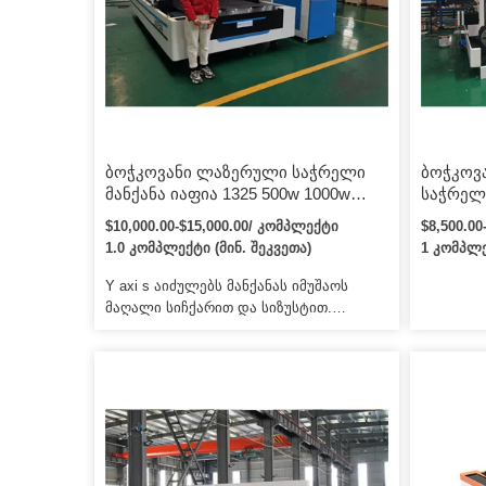
ფენა მასალის პალეტისთვის) ცალკე
ხარისხი
დატვირთვის ვაკუუმსაწოვი და
კოლოფი 
განტვირთვის ჩანგლის მოწყობილობა:
სარკინიგ
უფრო სტაბილური სამუშაო […]
სტაბილუ
გარანტირ
ბოჭკოვანი ლაზერული საჭრელი
ბოჭკოვ
მანქანა იაფია 1325 500w 1000w
საჭრელი
2000w 4000w ბოჭკოვანი
ლაზერუ
$10,000.00-$15,000.00/ კომპლექტი
$8,500.0
ლაზერული საჭრელი მანქანა
მანქანა
1.0 კომპლექტი (მინ. შეკვეთა)
1 კომპლე
მბრუნავი მანქანა
ბოჭკოვ
აღჭურვი
Y axi s აიძულებს მანქანას იმუშაოს
ნახშირ
მაღალი სიჩქარით და სიზუსტით.
ლაზერუ
არასათანადო გამოყენების შედეგად
უჟანგა
დანადგარის ნებისმიერი დაზიანება
დარიცხული იქნება. 4. ჩვენ მოგაწვდით
სახარჯო ნაწილებს სააგენტოს ფასად,
როცა დაგჭირდებათ გამოცვლა.