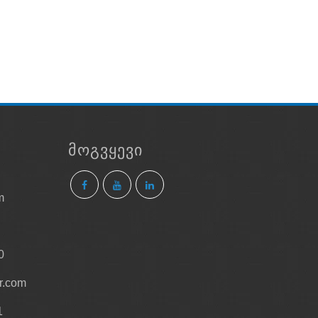
ᲛᲝᲒᲕᲧᲔᲕᲘ
m
0
r.com
1