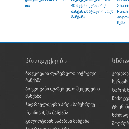
ით
40 მექანიკური პრეს
Sheari
მანქანა/საჭრელი პრეს
Punchi
მანქანა
ჰიდრა
მუშა
ᲞᲠᲝᲓᲣᲥᲢᲔᲑᲘ
ᲡᲬᲠᲐ
ბოჭკოვანი ლაზერული საჭრელი
ვიდეოე
მანქანა
სერვის
ბოჭკოვანი ლაზერული შედუღების
Ხარის
მანქანა
ჩამოტვ
ჰიდრავლიკური პრეს სამუხრუჭე
ტრენინ
რკინის მუშა მანქანა
ხშირად
გილიოტინის საპარსი მანქანა
შოურუმ