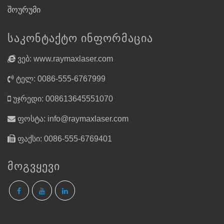
შოურუმი
ᲡᲐᲙᲝᲜᲢᲐᲥᲢᲝ ᲘᲜᲤᲝᲠᲛᲐᲪᲘᲐ
ვებ: www.raymaxlaser.com
ტელ: 0086-555-6767999
უჯრედი: 008613645551070
ფოსტა:
info@raymaxlaser.com
ფაქსი: 0086-555-6769401
ᲛᲝᲒᲕᲧᲔᲕᲘ