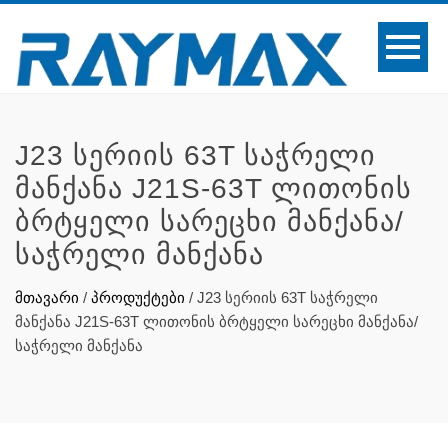
J23 ᲡᲔᲠᲘᲘᲡ 63T ᲡᲐᲭᲠᲔᲚᲘ
ᲛᲐᲜᲥᲐᲜᲐ J21S-63T ᲚᲘᲗᲝᲜᲘᲡ
ᲑᲠᲢᲧᲔᲚᲘ ᲡᲐᲠᲔᲪᲮᲘ ᲛᲐᲜᲥᲐᲜᲐ/
ᲡᲐᲭᲠᲔᲚᲘ ᲛᲐᲜᲥᲐᲜᲐ
მთავარი
/
პროდუქტები
/
J23 სერიის 63T საჭრელი
მანქანა J21S-63T ლითონის ბრტყელი სარეცხი მანქანა/
საჭრელი მანქანა