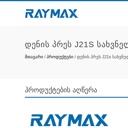
ᲓᲔᲜᲘᲡ ᲞᲠᲔᲡ J21S ᲡᲐᲮᲕᲜᲔ
მთავარი
/
პროდუქტები
/
დენის პრეს J21s სახვნე
პროდუქტების აღწერა