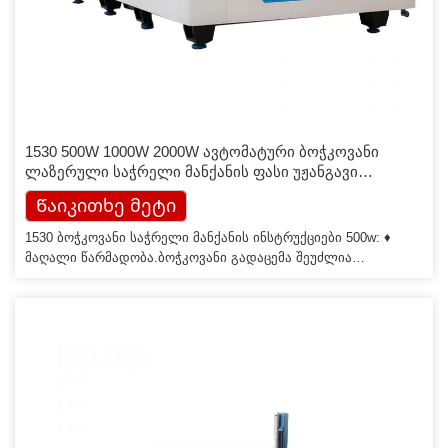
1530 500W 1000W 2000W ავტომატური ბოჭკოვანი
ლაზერული საჭრელი მანქანის ფასი უჟანგავი
ფოლადისთვის
Წაიკითხე მეტი
1530 ბოჭკოვანი საჭრელი მანქანის ინსტრუქციები 500w: ♦
მაღალი წარმადობა.ბოჭკოვანი გადაცემა შეუძლია
უზრუნველყოს იგივე ხარისხის ჭრის ეფექტი მასალის ყველა
წერტილში. ♦ მაღალი ეფექტურობა, სწრაფი ჭრის
სიჩქარე.ფოტოელექტრული კონვერტაციის კოეფიციენტი
დაახლოებით 35%. ♦ დაბალი გაზის მოხმარება. მას აქვს ჭრის
ტექნოლოგია სპეციალურად ფოლადის დაფებისთვის და არ
გამოიმუშავებს გაზს ჭრის დროს. ♦ დაბალი […]