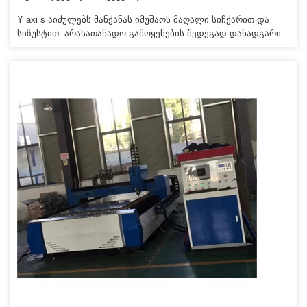
Y axi s აიძულებს მანქანას იმუშაოს მაღალი სიჩქარით და
სიზუსტით. არასათანადო გამოყენების შედეგად დანადგარის
ნებისმიერი დაზიანება დარიცხული იქნება. 4. ჩვენ
მოგაწვდით სახარჯო ნაწილებს სააგენტოს ფასად, როცა
დაგჭირდებათ გამოცვლა.