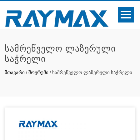
ᲡᲐᲛᲠᲔᲬᲕᲔᲚᲝ ᲚᲐᲖᲔᲠᲣᲚᲘ
ᲡᲐᲭᲠᲔᲚᲘ
მთავარი
/
შოურუმი
/
სამრეწველო ლაზერული საჭრელი