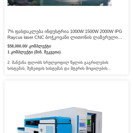
7% ფასდაკლება ინდუსტრია 1000W 1500W 2000W IPG
Raycus laser CNC ბოჭკოვანი ლითონის ლაზერული
საჭრელი / ლაზერული საჭრელი მანქანა ფასი
$58,000.00/ კომპლექტი
1 კომპლექტი (მინ. შეკვეთა)
2. მანქანა ფლობს სრულყოფილ წყლის გაგრილების
სისტემას, შეზეთვის სისტემას და მტვრის მოცილების
სისტემას, რათა უზრუნველყოს, რომ მას შეუძლია
სტაბილურად, ეფექტურად და გამძლეობით მუშაობა. 4.
მანქანა გამოიყენება სხვადასხვა ლითონების ჭრისთვის
შესანიშნავი და სტაბილური ჭრის ხარისხით. I 5. ჩვენ გვაქვს
სახელმძღვანელო ინსტრუქცია და CD (სახელმძღვანელო
ვიდეოები) პროგრამული უზრუნველყოფის ინსტალაციის,
ექსპლუატაციის და მანქანების გამოყენებისა და
შენარჩუნებისთვის.