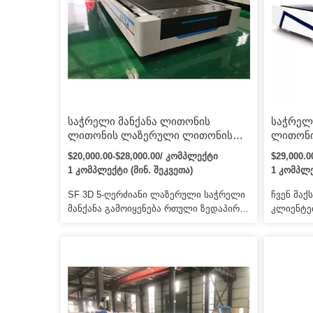
დააზარალებს ადამიანის სხეულს9 არა,
გვაქვს 
ეს გარანტირებულია.
სახის ხ
საშუალებ
სასწავლ
საჭრელი მანქანა ლითონის
საჭრელ
ლითონის ლაზერული ლითონის
ლითონი
საჭრელი მანქანა Rbqlty ბოჭკოვანი
საჭრელი
$20,000.00-$28,000.00/ კომპლექტი
$29,000.
ლაზერული საჭრელი მანქანა
ლაზერუ
1 კომპლექტი (მინ. შეკვეთა)
1 კომპლე
8000W ლითონისთვის
საჭრელი
Pipe Cn
SF 3D 5-ღერძიანი ლაზერული საჭრელი
ჩვენ მა
მანქანა გამოიყენება რთული ზედაპირის
კლიენტე
მქონე 3D ნაწილების ზუსტად ჭრისთვის.
ხარისხი
2. მას შეუძლია შეცვალოს ტრადიციული
მომსახურ
ტრიმინგი და პირსინგი. ჩვენ ვთავაზობთ
მანქანა 
პროგრესული გადაწყვეტის დიზაინს
უსაფრთხო
ყველა დისტრიბუტორსა და
მანქანი
მომხმარებელს.
შეძენა შ