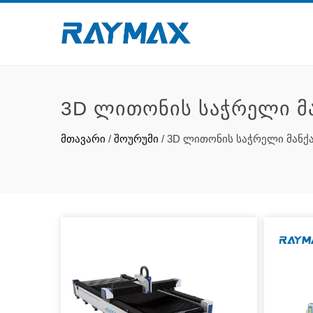
3D ᲚᲘᲗᲝᲜᲘᲡ ᲡᲐᲭᲠᲔᲚᲘ ᲛᲐ
მთავარი
/
შოურუმი
/
3D ლითონის საჭრელი მანქ