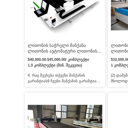
სამუშაო მაგიდა უფრო ეფექტურია
ნაწილზე 
მასალისთვის […]
ნაწილები
ლითონის საჭრელი მანქანა
ლითონი
ლითონის ავტომატური ლითონის
ლითონი
საჭრელი მანქანა 1kw 1.5kw Metal
ლითონის
$40,000.00-$45,000.00/ კომპლექტი
$10,000.
CNC Tube ბოჭკოვანი ლაზერული
1500w 3
1.0 კომპლექტი (მინ. შეკვეთა)
1 კომპლე
საჭრელი მანქანა მილის სიგრძე 6მ
საჭრელ
ავტომატური დატვირთვის
ჭრის ლ
4. რაც შეეხება თქვენი მანქანის
(2) დამუ
გადმოტვირთვის სისტემით
გარანტიას9 ჩვენი მანქანის გარანტია
მხოლოდ 
არის ერთი წელი და ჩვენ ვიყენებთ
საჭიროებ
ყველა სტაბილურ კომპონენტს
მინიმალ
ხანგრძლივი მუშაობის ვადით! ჩვენ
ტექნიკურ
ასევე შეგვიძლია გავაგზავნოთ ჩვენი
ნიმუშის 
ტექნიკოსი კლიენტის ქარხანაში
დამზადებ
გაყიდვის შემდგომი სერვისის
გთხოვთ,
გასაკეთებლად! 5. უსაფრთხოა თუ არა
ნიმუშები
თქვენი მანქანა გამოსაყენებლად,
ჩვენს კო