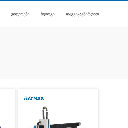
ᲕᲘᲓᲔᲝᲔᲑᲘ
ᲑᲚᲝᲒᲘ
ᲓᲐᲒᲕᲘᲙᲐᲕᲨᲘᲠᲓᲘᲗ