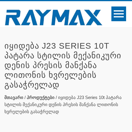
ᲘᲧᲘᲓᲔᲑᲐ J23 SERIES 10T
ᲞᲐᲢᲐᲠᲐ ᲡᲢᲘᲚᲘᲡ ᲛᲔᲥᲐᲜᲘᲙᲣᲠᲘ
ᲓᲔᲜᲘᲡ ᲞᲠᲔᲡᲘᲡ ᲛᲐᲜᲥᲐᲜᲐ
ᲚᲘᲗᲝᲜᲘᲡ ᲮᲕᲠᲔᲚᲔᲑᲘᲡ
ᲒᲐᲡᲐᲭᲠᲔᲚᲐᲓ
მთავარი
/
პროდუქტები
/
იყიდება J23 Series 10t პატარა
სტილის მექანიკური დენის პრესის მანქანა ლითონის
ხვრელების გასაჭრელად