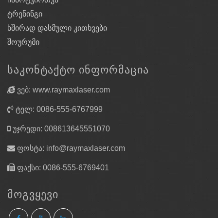
ტრენინგი
ხშირად დასმული კითხვები
შოურუმი
ᲡᲐᲙᲝᲜᲢᲐᲥᲢᲝ ᲘᲜᲤᲝᲠᲛᲐᲪᲘᲐ
ვებ: www.raymaxlaser.com
ტელ: 0086-555-6767999
უჯრედი: 008613645551070
ფოსტა:
info@raymaxlaser.com
ფაქსი: 0086-555-6769401
ᲛᲝᲒᲕᲧᲔᲕᲘ