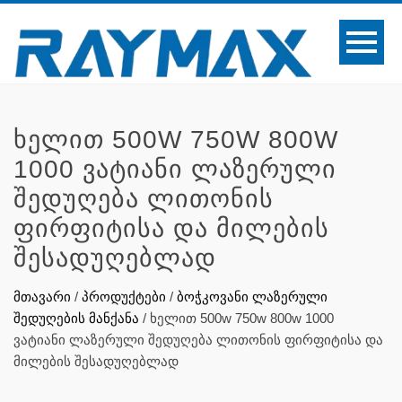
ᲮᲔᲚᲘᲗ 500W 750W 800W
1000 ᲕᲐᲢᲘᲐᲜᲘ ᲚᲐᲖᲔᲠᲣᲚᲘ
ᲨᲔᲓᲣᲦᲔᲑᲐ ᲚᲘᲗᲝᲜᲘᲡ
ᲤᲘᲠᲤᲘᲢᲘᲡᲐ ᲓᲐ ᲛᲘᲚᲔᲑᲘᲡ
ᲨᲔᲡᲐᲓᲣᲦᲔᲑᲚᲐᲓ
მთავარი
/
პროდუქტები
/
ბოჭკოვანი ლაზერული
შედუღების მანქანა
/
ხელით 500w 750w 800w 1000
ვატიანი ლაზერული შედუღება ლითონის ფირფიტისა და
მილების შესადუღებლად