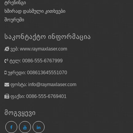
ტრენინგი
ხშირად დასმული კითხვები
შოურუმი
ᲡᲐᲙᲝᲜᲢᲐᲥᲢᲝ ᲘᲜᲤᲝᲠᲛᲐᲪᲘᲐ
ვებ: www.raymaxlaser.com
ტელ: 0086-555-6767999
უჯრედი: 008613645551070
ფოსტა:
info@raymaxlaser.com
ფაქსი: 0086-555-6769401
ᲛᲝᲒᲕᲧᲔᲕᲘ