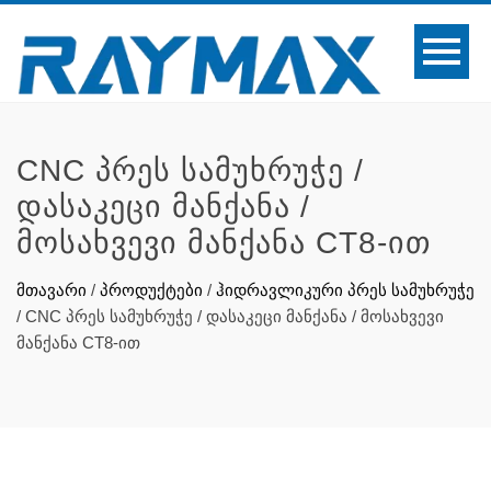
CNC ᲞᲠᲔᲡ ᲡᲐᲛᲣᲮᲠᲣᲭᲔ /
ᲓᲐᲡᲐᲙᲔᲪᲘ ᲛᲐᲜᲥᲐᲜᲐ /
ᲛᲝᲡᲐᲮᲕᲔᲕᲘ ᲛᲐᲜᲥᲐᲜᲐ CT8-ᲘᲗ
მთავარი
/
პროდუქტები
/
ჰიდრავლიკური პრეს სამუხრუჭე
/
CNC პრეს სამუხრუჭე / დასაკეცი მანქანა / მოსახვევი
მანქანა CT8-ით